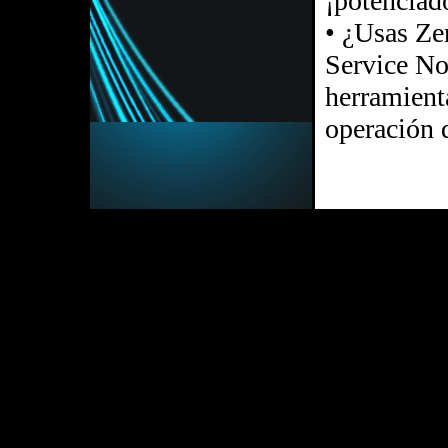
¡potenciado
• ¿Usas Ze
Service No
herramient
operación d