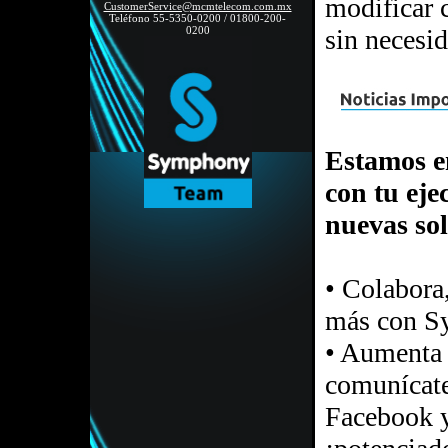
modificar c
CustomerService@mcmtelecom.com.mx
Teléfono 55-5350-0200 / 01800-200-
0200
sin necesid
Estamos en
con tu eje
nuevas so
• Colabora
más con S
• Aumenta l
comunícate
Facebook 